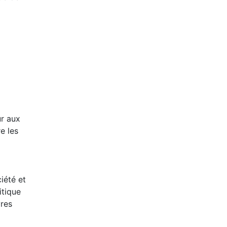
ur aux
e les
iété et
itique
vres