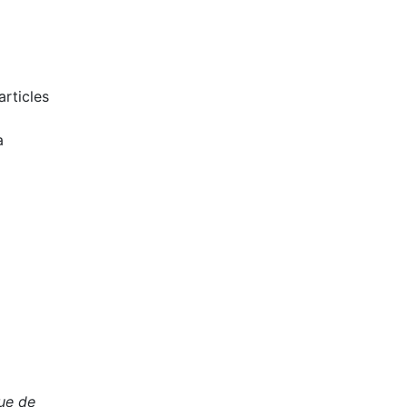
articles
a
que de