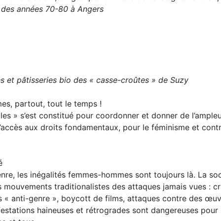
 des années 70-80 à Angers
hs et pâtisseries bio des « casse-croûtes » de Suzy
s, partout, tout le temps !
égales » s’est constitué pour coordonner et donner de l’ample
r l’accès aux droits fondamentaux, pour le féminisme et contr
é
enre, les inégalités femmes-hommes sont toujours là. La soc
ns mouvements traditionalistes des attaques jamais vues : cr
s « anti-genre », boycott de films, attaques contre des œu
festations haineuses et rétrogrades sont dangereuses pour