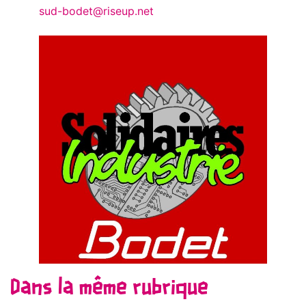
sud-bodet@riseup.net
Dans la même rubrique