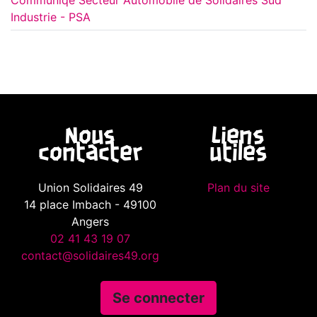
Communiqé Secteur Automobile de Solidaires Sud
Industrie - PSA
Nous
Liens
contacter
utiles
Union Solidaires 49
Plan du site
14 place Imbach - 49100
Angers
02 41 43 19 07
contact@solidaires49.org
Se connecter