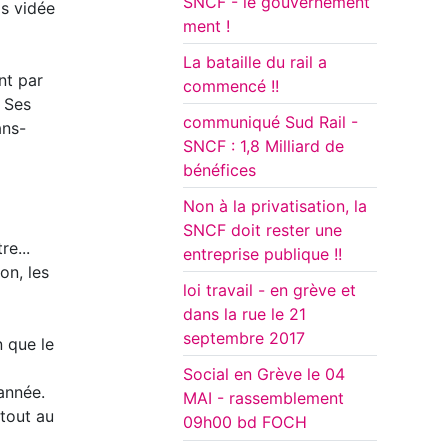
SNCF - le gouvernement
is vidée
ment !
La bataille du rail a
nt par
commencé !!
. Ses
communiqué Sud Rail -
ans-
SNCF : 1,8 Milliard de
bénéfices
Non à la privatisation, la
SNCF doit rester une
re...
entreprise publique !!
on, les
loi travail - en grève et
dans la rue le 21
septembre 2017
n que le
Social en Grève le 04
année.
MAI - rassemblement
 tout au
09h00 bd FOCH