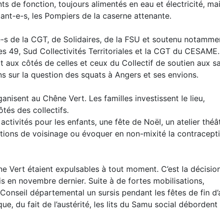
ts de fonction, toujours alimentés en eau et électricité, ma
ant-e-s, les Pompiers de la caserne attenante.
e-s de la CGT, de Solidaires, de la FSU et soutenu notamme
res 49, Sud Collectivités Territoriales et la CGT du CESAME
 aux côtés de celles et ceux du Collectif de soutien aux s
ns sur la question des squats à Angers et ses envions.
rganisent au Chêne Vert. Les familles investissent le lieu,
ôtés des collectifs.
activités pour les enfants, une fête de Noël, un atelier théât
ations de voisinage ou évoquer en non-mixité la contracepti
ne Vert étaient expulsables à tout moment. C’est la décisio
is en novembre dernier. Suite à de fortes mobilisations,
Conseil départemental un sursis pendant les fêtes de fin d’
ue, du fait de l’austérité, les lits du Samu social débordent