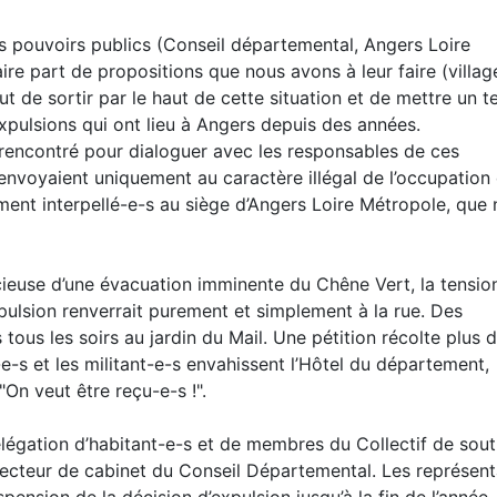
s pouvoirs publics (Conseil départemental, Angers Loire
aire part de propositions que nous avons à leur faire (villag
 but de sortir par le haut de cette situation et de mettre un 
expulsions qui ont lieu à Angers depuis des années.
 rencontré pour dialoguer avec les responsables de ces
renvoyaient uniquement au caractère illégal de l’occupation
ment interpellé-e-s au siège d’Angers Loire Métropole, que
ficieuse d’une évacuation imminente du Chêne Vert, la tensio
xpulsion renverrait purement et simplement à la rue. Des
tous les soirs au jardin du Mail. Une pétition récolte plus 
-e-s et les militant-e-s envahissent l’Hôtel du département,
On veut être reçu-e-s !".
délégation d’habitant-e-s et de membres du Collectif de sout
irecteur de cabinet du Conseil Départemental. Les représen