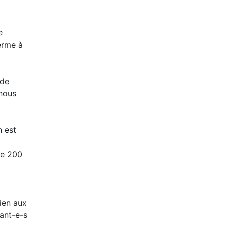
e
terme à
 de
 nous
n est
de 200
ien aux
tant-e-s