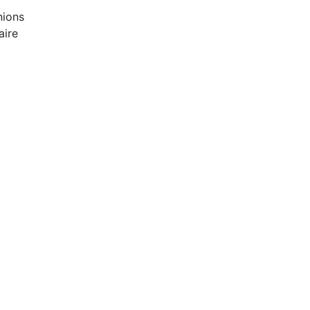
nions
aire