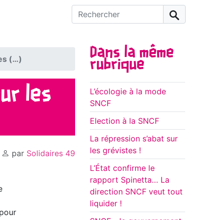
Rechercher :
Dans la même
es (…)
rubrique
ur les
L’écologie à la mode
SNCF
Election à la SNCF
La répression s’abat sur
les grévistes !
,
par
Solidaires 49
L’État confirme le
rapport Spinetta… La
e
direction SNCF veut tout
liquider !
 pour