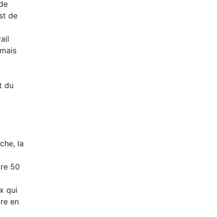
 de
st de
ail
 mais
t du
che, la
ire 50
x qui
re en