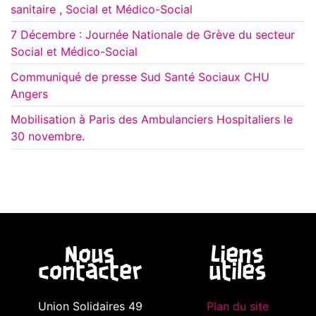
sanitaire , Social et Médico-Social
7 Décembre : Journée Nationale de Grève du secteur
Social et Médico-Social
Communiqué de presse Sud Santé Sociaux CHU
Angers
Mobilisation à Paris des Ambulanciers Hospitaliers le
30 novembre.
Nous
Liens
contacter
utiles
Union Solidaires 49
Plan du site