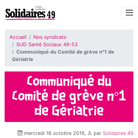
Accueil
Nos syndicats
SUD Santé Sociaux 49-53
Communiqué du Comité de grève n°1 de
Gériatrie
Communiqué du
Comité de grève n°1
de Gériatrie
mercredi 16 octobre 2019
,
par
Solidaires 49