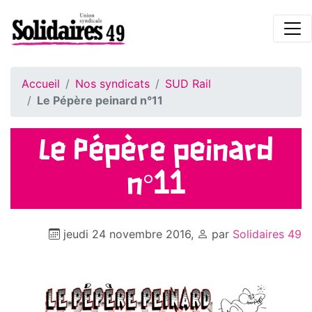
Accueil
Nos syndicats
SUD Rail
Le Pépère peinard n°11
Le Pépère peinard
n°11
jeudi 24 novembre 2016
,
par
Solidaires 49