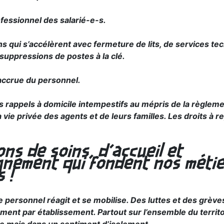
essionnel des salarié-e-s.
s qui s’accélèrent avec fermeture de lits, de services t
suppressions de postes à la clé.
accrue du personnel.
es rappels à domicile intempestifs au mépris de la règlemen
a vie privée des agents et de leurs familles. Les droits à 
ons de soins, d’accueil et
nement qui fondent nos métie
 !
e personnel réagit et se mobilise. Des luttes et des grèv
ement par établissement. Partout sur l’ensemble du territ