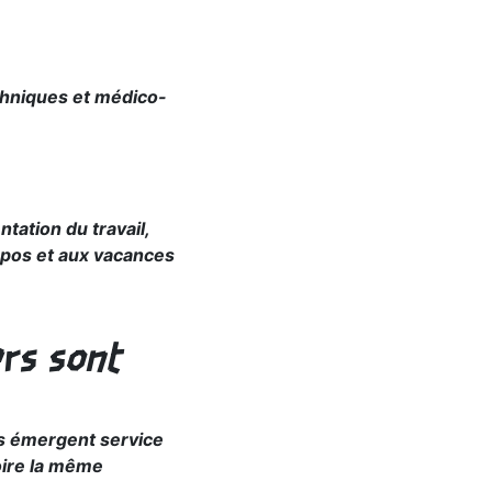
echniques et médico-
tation du travail,
repos et aux vacances
rs sont
es émergent service
oire la même