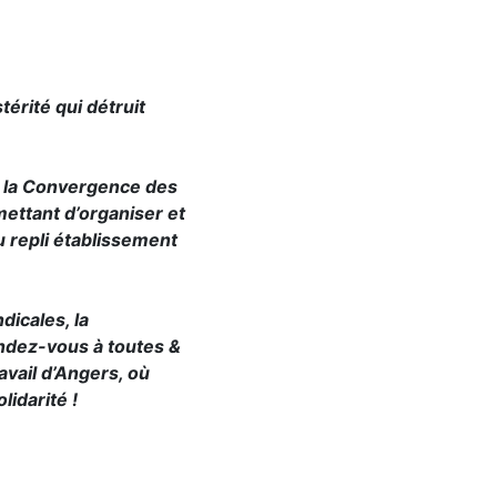
térité qui détruit
re la Convergence des
ettant d’organiser et
du repli établissement
dicales, la
endez-vous à toutes &
vail d’Angers, où
idarité !