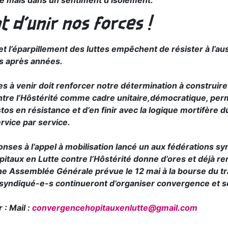
me mais dans un sentiment d’isolement.
nt d’unir nos forces !
et l’éparpillement des luttes empêchent de résister à l’aus
es après années.
es à venir doit renforcer notre détermination à construi
ntre l’Hôstérité comme cadre unitaire,démocratique, perm
tos en résistance et d’en finir avec la logique mortifère 
rvice par service.
onses à l’appel à mobilisation lancé un aux fédérations syn
taux en Lutte contre l’Hôstérité donne d’ores et déjà r
ne Assemblée Générale prévue le 12 mai à la bourse du tra
syndiqué-e-s continueront d’organiser convergence et sol
 : Mail :
convergencehopitauxenlutte@gmail.com