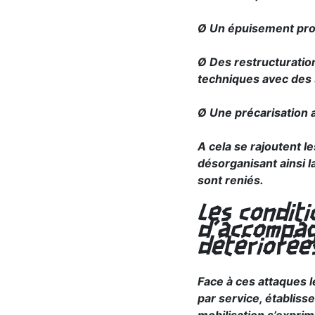
Ø Un épuisement prof
Ø Des restructuration
techniques avec des 
Ø Une précarisation 
A cela se rajoutent l
désorganisant ainsi l
sont reniés.
Les conditi
d’accompag
détériorées
Face à ces attaques l
par service, établiss