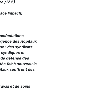
ce /12 €)
ace Imbach)
anifestations
ergence des Hôpitaux
upe : des syndicats
 syndiqués et
e de défense des
és,fait à nouveau le
itaux souffrent des
vail et de soins