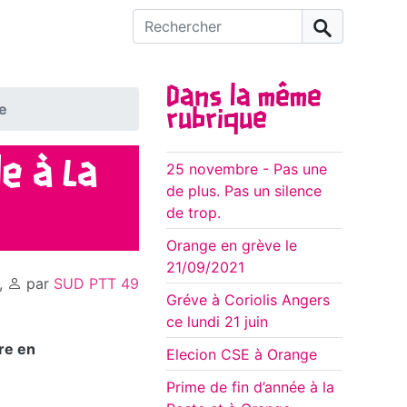
Rechercher :
Dans la même
te
rubrique
e à La
25 novembre - Pas une
de plus. Pas un silence
de trop.
Orange en grève le
21/09/2021
,
par
SUD PTT 49
Gréve à Coriolis Angers
ce lundi 21 juin
re en
Elecion CSE à Orange
Prime de fin d’année à la