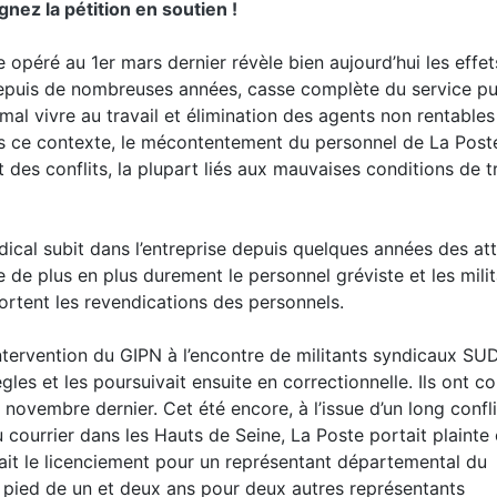
nez la pétition en soutien !
opéré au 1er mars dernier révèle bien aujourd’hui les effet
depuis de nombreuses années, casse complète du service pu
mal vivre au travail et élimination des agents non rentables
ns ce contexte, le mécontentement du personnel de La Post
 des conflits, la plupart liés aux mauvaises conditions de tr
ndical subit dans l’entreprise depuis quelques années des at
 de plus en plus durement le personnel gréviste et les mili
portent les revendications des personnels.
tervention du GIPN à l’encontre de militants syndicaux SUD
les et les poursuivait ensuite en correctionnelle. Ils ont 
ovembre dernier. Cet été encore, à l’issue d’un long confli
 courrier dans les Hauts de Seine, La Poste portait plainte
ait le licenciement pour un représentant départemental du
pied de un et deux ans pour deux autres représentants