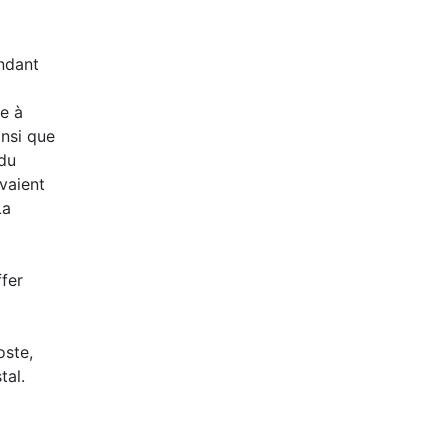
andant
he à
insi que
 du
avaient
La
ffer
oste,
tal.