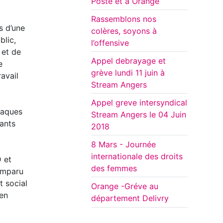
Poste et à Orange
Rassemblons nos
s d’une
colères, soyons à
blic,
l’offensive
 et de
Appel debrayage et
e
grève lundi 11 juin à
avail
Stream Angers
Appel greve intersyndical
taques
Stream Angers le 04 Juin
tants
2018
8 Mars - Journée
internationale des droits
 et
des femmes
comparu
t social
Orange -Gréve au
 en
département Delivry