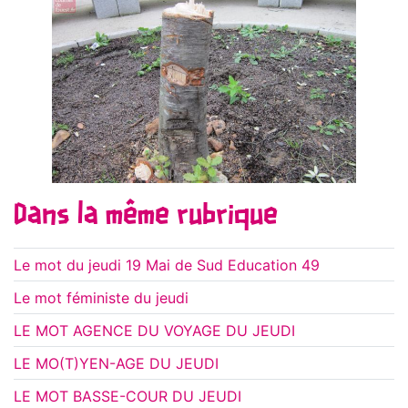
Dans la même rubrique
Le mot du jeudi 19 Mai de Sud Education 49
Le mot féministe du jeudi
LE MOT AGENCE DU VOYAGE DU JEUDI
LE MO(T)YEN-AGE DU JEUDI
LE MOT BASSE-COUR DU JEUDI