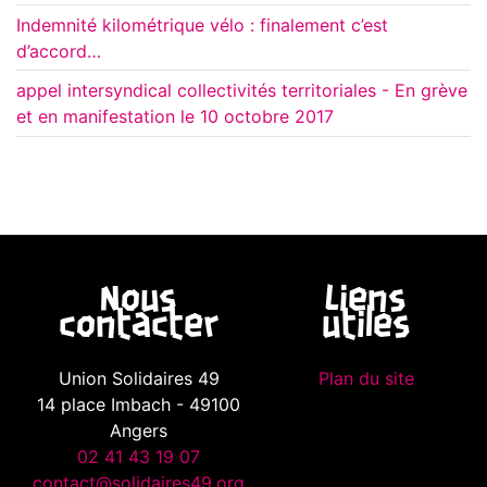
Indemnité kilométrique vélo : finalement c’est
d’accord…
appel intersyndical collectivités territoriales - En grève
et en manifestation le 10 octobre 2017
Nous
Liens
contacter
utiles
Union Solidaires 49
Plan du site
14 place Imbach - 49100
Angers
02 41 43 19 07
contact@solidaires49.org