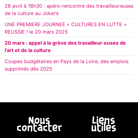
28 avril à 18h30 : apéro-rencontre des travailleur·euses
de la culture au Joker’s
UNE PREMIERE JOURNEE « CULTURES EN LUTTE »
REUSSIE ! le 20 mars 2025
20 mars : appel à la grève des travailleur·euses de
l’art et de la culture
Coupes budgétaires en Pays de la Loire, des emplois
supprimés dès 2025
Nous
Liens
contacter
utiles