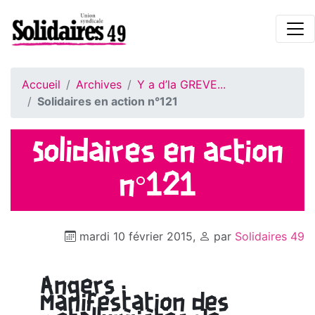
Accueil
Archives
Y a d’la GREVE...
Solidaires en action n°121
Solidaires en action
n°121
mardi 10 février 2015
,
par
Solidaires 49
Angers :
Manifestation des