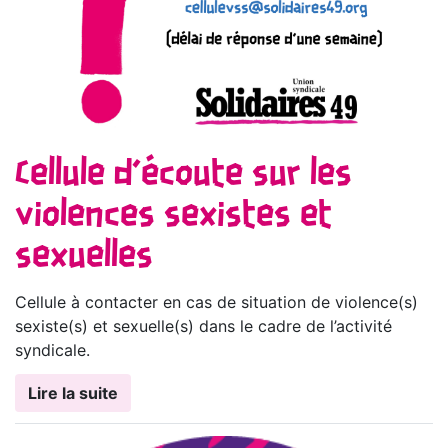
Cellule d’écoute sur les
violences sexistes et
sexuelles
Cellule à contacter en cas de situation de violence(s)
sexiste(s) et sexuelle(s) dans le cadre de l’activité
syndicale.
Lire la suite