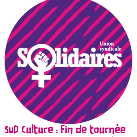
SUD Culture : Fin de tournée