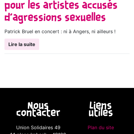
pour les artistes accusés
d’agressions sexuelles
Patrick Bruel en concert : ni à Angers, ni ailleurs !
Lire la suite
Nous
Liens
contacter
utiles
Union Solidaires 49
Plan du site