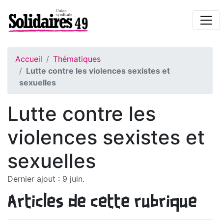
Accueil
Thématiques
Lutte contre les violences sexistes et
sexuelles
Lutte contre les
violences sexistes et
sexuelles
Dernier ajout : 9 juin.
Articles de cette rubrique