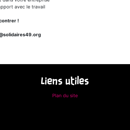
apport avec le travail
contrer !
t@solidaires49.org
Liens utiles
Plan du site