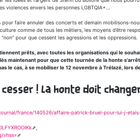
par les idées et l’argent de Stérin ou Bolloré que nous pourr
, les violences envers les personnes LGBTQIA+…
les pour faire annuler des concerts et demain mobilisons-no
la culture comme de tous les métiers, les moyens d’être resp
n “non” pour que cessent les agressions et les oppressions.
tiennent prêts, avec toutes les organisations qui le souha
dès maintenant pour que cette tournée de la honte s’arrêt
t pas le cas, à se mobiliser le 12 novembre à Trélazé, lors d
 cesser ! La honte doit change
ournal/france/140526/affaire-patrick-bruel-pour-lui-j-etais
=0LFYXROOIKk
,
g/vhss»