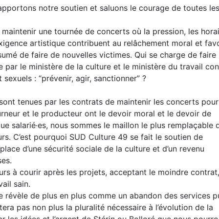
 apportons notre soutien et saluons le courage de toutes le
 maintenir une tournée de concerts où la pression, les hora
l’exigence artistique contribuent au relâchement moral et fav
umé de faire de nouvelles victimes. Qui se charge de faire
par le ministère de la culture et le ministère du travail con
sexuels : “prévenir, agir, sanctionner” ?
sont tenues par les contrats de maintenir les concerts pou
neur et le producteur ont le devoir moral et le devoir de
ue salarié·es, nous sommes le maillon le plus remplaçable d
rs. C’est pourquoi SUD Culture 49 se fait le soutien de
lace d’une sécurité sociale de la culture et d’un revenu
ses.
rs à courir après les projets, acceptant le moindre contrat
ail sain.
se révèle de plus en plus comme un abandon des services p
tera pas non plus la pluralité nécessaire à l’évolution de la