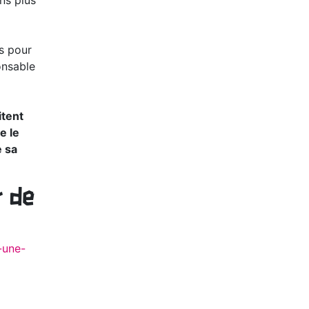
ons plus
us pour
onsable
itent
e le
e sa
r de
-une-