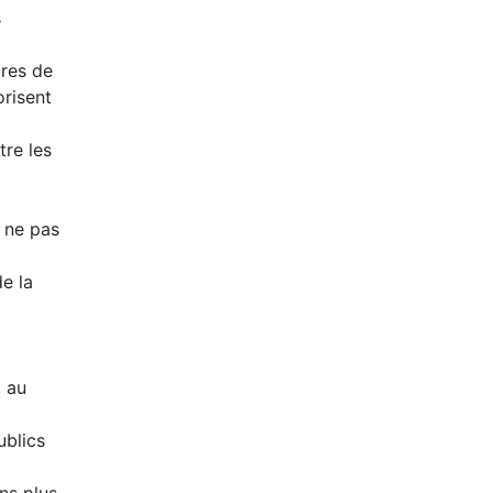
s
ires de
orisent
tre les
r ne pas
e la
, au
ublics