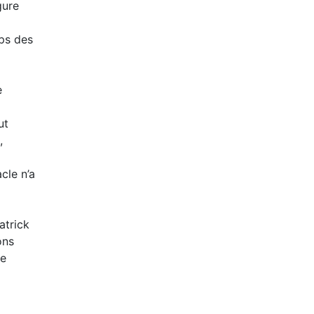
gure
mps des
e
ut
,
cle n’a
atrick
ons
de