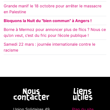
Grande manif le 18 octobre pour arrêter le massacre
en Palestine
Bloquons la Nuit du "bien commun" à Angers !
Borne à Mermoz pour annoncer plus de flics ? Nous ce
qu’on veut, c’est du fric pour l’école publique !
Samedi 22 mars : journée internationale contre le
racisme
Nous
Liens
contacter
utiles
Union Solidaires 49
Plan du site