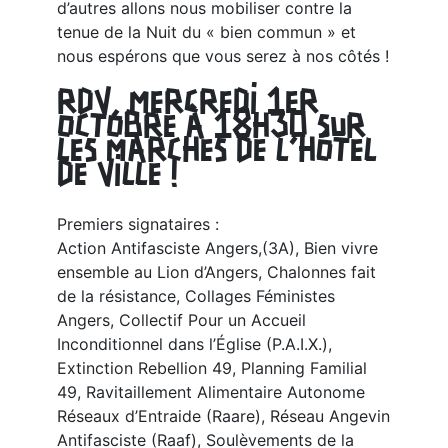
d’autres allons nous mobiliser contre la
tenue de la Nuit du « bien commun » et
nous espérons que vous serez à nos côtés !
RDV, MERCREDI 1ER
OCTOBRE À 18H30 SUR
LES MARCHES DE L’HÔTEL
DE VILLE !
Premiers signataires :
Action Antifasciste Angers,(3A), Bien vivre
ensemble au Lion d’Angers, Chalonnes fait
de la résistance, Collages Féministes
Angers, Collectif Pour un Accueil
Inconditionnel dans l’Église (P.A.I.X.),
Extinction Rebellion 49, Planning Familial
49, Ravitaillement Alimentaire Autonome
Réseaux d’Entraide (Raare), Réseau Angevin
Antifasciste (Raaf), Soulèvements de la